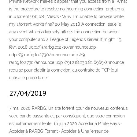
Private Network makes it appear that you access from a What
is the procedure to resolve no incoming connection problems
in uTorrent? 66,681 Views · Why I'm unable to browse while
my utorrent works fine? 20 May 2018 A connection issue is
any event which adversely affects the connection between
your computer and a League of Legends server. It might 19
févr. 2018 udp://9.rarbg.to:2710/announceudp
udp://9.rarbg.to:2730/announce udp://9.
rarbg.to:2790/announce udp://91.218.230.81:6969/announce
requise pour établir la connexion, au contraire de TCP (qui
utilise le procédé de
27/04/2019
7 mai 2020 RARBG, un site torrent pour de nouveaux contenus
votre bande passante et, par conséquent, que votre connexion
est extrêmement lente. 16 juin 2020 Accéder à Pirate Bays ·
Accéder à RARBG Torrent · Accéder à Une “erreur de